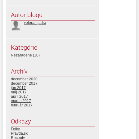
Autor blogu
veteranijadra
Kategórie
Nezaradené
(10)
Archív
december 2020
december 2017
jún 2017
máj 2017
apríl 2017
marec 2017
február 2017
Odkazy
Fotky
Pravda.sk
Recepty