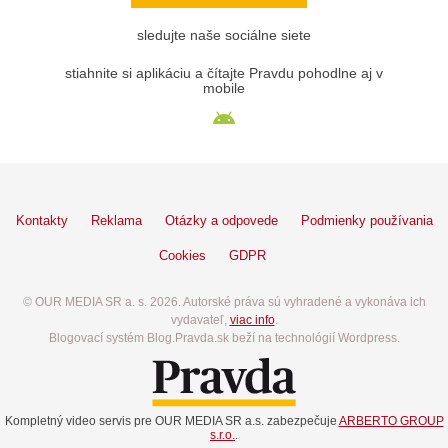
sledujte naše sociálne siete
stiahnite si aplikáciu a čítajte Pravdu pohodlne aj v
mobile
Kontakty
Reklama
Otázky a odpovede
Podmienky používania
Cookies
GDPR
© OUR MEDIA SR a. s. 2026. Autorské práva sú vyhradené a vykonáva ich
vydavateľ,
viac info
.
Blogovací systém Blog.Pravda.sk beží na technológií Wordpress.
Kompletný video servis pre OUR MEDIA SR a.s. zabezpečuje
ARBERTO GROUP
s.r.o.
.