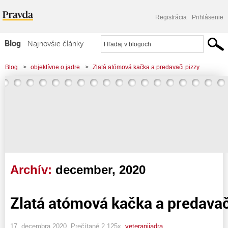
Registrácia
Prihlásenie
Blog
Najnovšie články
Najčítanejšie články
Blog
>
objektívne o jadre
>
Zlatá atómová kačka a predavači pizzy
Najkomentovanejšie články
Zoznam blogov
Komerčné blogy
Archív:
december, 2020
Zlatá atómová kačka a predavač
17. decembra 2020, Prečítané 2 125x,
veteranijadra